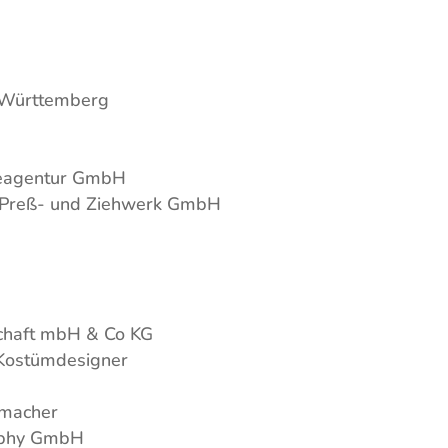
 Württemberg
beagentur GmbH
s Preß- und Ziehwerk GmbH
schaft mbH & Co KG
 Kostümdesigner
umacher
aphy GmbH