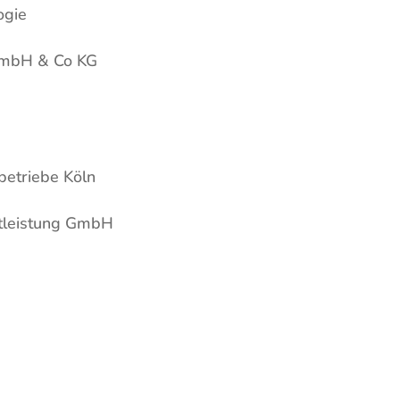
ogie
GmbH & Co KG
betriebe Köln
tleistung GmbH