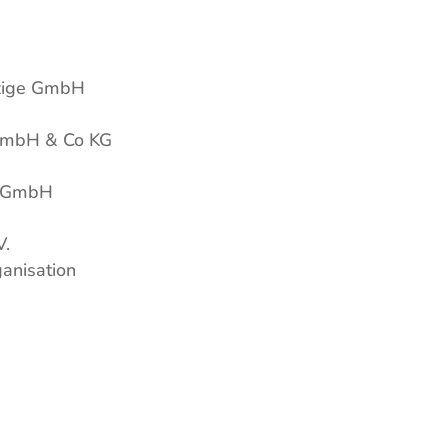
zige GmbH
GmbH & Co KG
k GmbH
V.
anisation