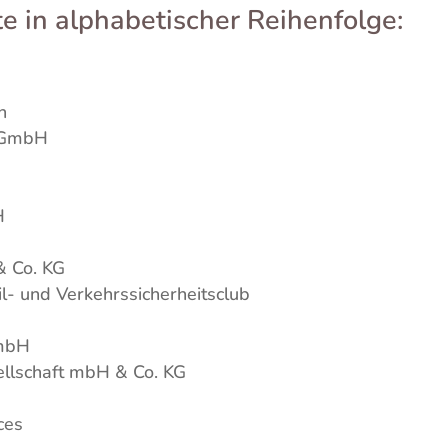
e in alphabetischer Reihenfolge:
H
n
l GmbH
H
& Co. KG
il- und Verkehrssicherheitsclub
mbH
ellschaft mbH & Co. KG
ces