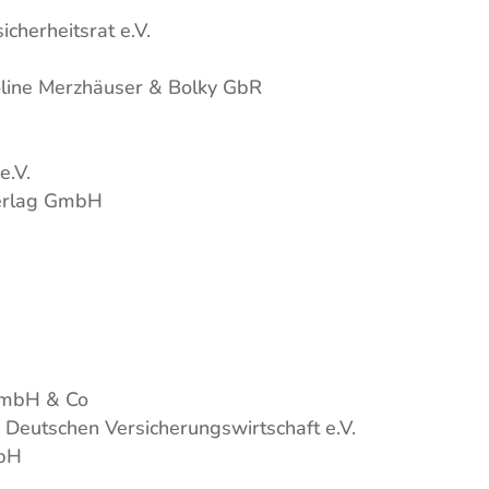
cherheitsrat e.V.
line Merzhäuser & Bolky GbR
e.V.
erlag GmbH
GmbH & Co
eutschen Versicherungswirtschaft e.V.
mbH